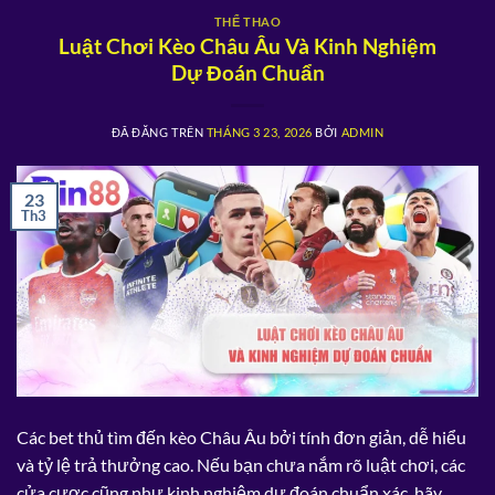
THỂ THAO
Luật Chơi Kèo Châu Âu Và Kinh Nghiệm
Dự Đoán Chuẩn
ĐÃ ĐĂNG TRÊN
THÁNG 3 23, 2026
BỞI
ADMIN
23
Th3
Các bet thủ tìm đến kèo Châu Âu bởi tính đơn giản, dễ hiểu
và tỷ lệ trả thưởng cao. Nếu bạn chưa nắm rõ luật chơi, các
cửa cược cũng như kinh nghiệm dự đoán chuẩn xác, hãy