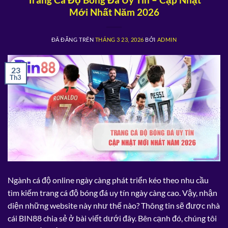
Mới Nhất Năm 2026
ĐÃ ĐĂNG TRÊN
THÁNG 3 23, 2026
BỞI
ADMIN
23
Th3
Ngành cá độ online ngày càng phát triển kéo theo nhu cầu
tìm kiếm trang cá độ bóng đá uy tín ngày càng cao. Vậy, nhận
diện những website này như thế nào? Thông tin sẽ được nhà
cái BIN88 chia sẻ ở bài viết dưới đây. Bên cạnh đó, chúng tôi