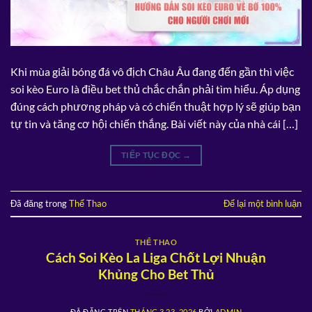
Khi mùa giải bóng đá vô địch Châu Âu đang đến gần thì việc
soi kèo Euro là điều bet thủ chắc chắn phải tìm hiểu. Áp dụng
đúng cách phương pháp và có chiến thuật hợp lý sẽ giúp bạn
tự tin và tăng cơ hội chiến thắng. Bài viết này của nhà cái […]
TIẾP TỤC ĐỌC
→
Đã đăng trong
Thể Thao
Để lại một bình luận
THỂ THAO
Cách Soi Kèo La Liga Chốt Lợi Nhuận
Khủng Cho Bet Thủ
ĐÃ ĐĂNG TRÊN
THÁNG 3 23, 2026
BỞI
ADMIN