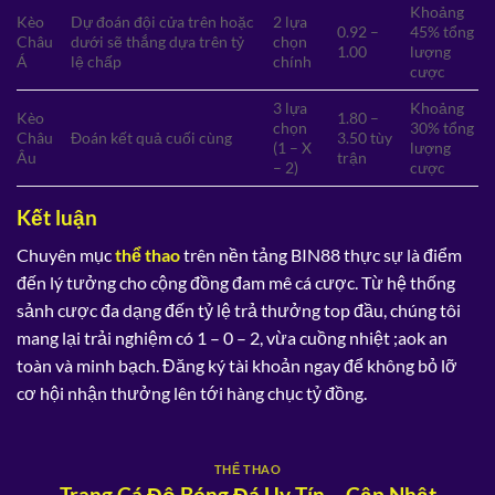
Khoảng
Kèo
Dự đoán đội cửa trên hoặc
2 lựa
0.92 –
45% tổng
Châu
dưới sẽ thắng dựa trên tỷ
chọn
1.00
lượng
Á
lệ chấp
chính
cược
3 lựa
Khoảng
Kèo
1.80 –
chọn
30% tổng
Châu
Đoán kết quả cuối cùng
3.50 tùy
(1 – X
lượng
Âu
trận
– 2)
cược
Kết luận
Chuyên mục
thể thao
trên nền tảng BIN88 thực sự là điểm
đến lý tưởng cho cộng đồng đam mê cá cược. Từ hệ thống
sảnh cược đa dạng đến tỷ lệ trả thưởng top đầu, chúng tôi
mang lại trải nghiệm có 1 – 0 – 2, vừa cuồng nhiệt ;aok an
toàn và minh bạch. Đăng ký tài khoản ngay để không bỏ lỡ
cơ hội nhận thưởng lên tới hàng chục tỷ đồng.
THỂ THAO
Trang Cá Độ Bóng Đá Uy Tín – Cập Nhật