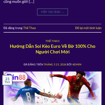
cũng muốn giới […]
TIẾP TỤC ĐỌC
→
Đã đăng trong
Thể Thao
Để lại một bình luận
THỂ THAO
Hướng Dẫn Soi Kèo Euro Về Bờ 100% Cho
Người Chơi Mới
ĐÃ ĐĂNG TRÊN
THÁNG 3 23, 2026
BỞI
ADMIN
23
Th3