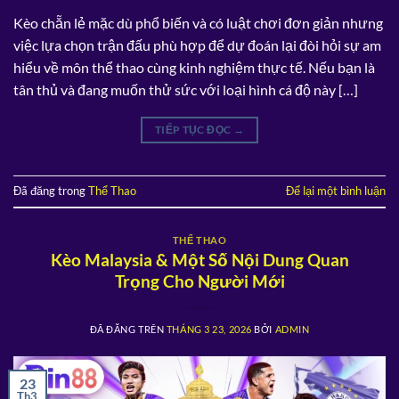
Kèo chẵn lẻ mặc dù phổ biến và có luật chơi đơn giản nhưng
việc lựa chọn trận đấu phù hợp để dự đoán lại đòi hỏi sự am
hiểu về môn thể thao cùng kinh nghiệm thực tế. Nếu bạn là
tân thủ và đang muốn thử sức với loại hình cá độ này […]
TIẾP TỤC ĐỌC
→
Đã đăng trong
Thể Thao
Để lại một bình luận
THỂ THAO
Kèo Malaysia & Một Số Nội Dung Quan
Trọng Cho Người Mới
ĐÃ ĐĂNG TRÊN
THÁNG 3 23, 2026
BỞI
ADMIN
23
Th3