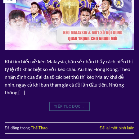
Khi tìm hiểu về kèo Malaysia, bạn sẽ nhận thấy cách hiển thị
tỷ lệ rất khác biệt so với kèo châu Âu hay Hong Kong. Theo
nhận định của đại đa số các bet thủ thì kèo Malay khá dễ
nhìn, ngay cả khi bạn tham gia cá độ lần đầu tiên. Những
thông […]
TIẾP TỤC ĐỌC
→
Đã đăng trong
Thể Thao
Để lại một bình luận