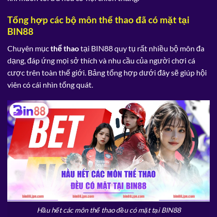
Tổng hợp các bộ môn thể thao đã có mặt tại
BIN88
Chuyên mục
thể thao
tại BIN88 quy tụ rất nhiều bộ môn đa
dạng, đáp ứng mọi sở thích và nhu cầu của người chơi cá
cược trên toàn thế giới. Bảng tổng hợp dưới đây sẽ giúp hội
viên có cái nhìn tổng quát.
Hầu hết các môn thể thao đều có mặt tại BIN88