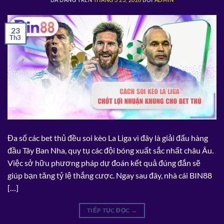
23
Th3
Đa số các bet thủ đều soi kèo La Liga vì đây là giải đấu hàng
đầu Tây Ban Nha, quy tụ các đội bóng xuất sắc nhất châu Âu.
Việc sở hữu phương pháp dự đoán kết quả đúng đắn sẽ
giúp bạn tăng tỷ lệ thắng cược. Ngay sau đây, nhà cái BIN88
[…]
TIẾP TỤC ĐỌC
→