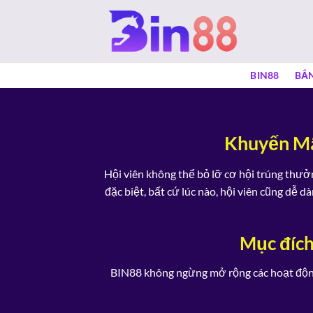
Chuyển
đến
nội
dung
BIN88
BẮ
Khuyến Mã
Hội viên không thể bỏ lỡ cơ hội trúng thưở
đặc biệt, bất cứ lúc nào, hội viên cũng dễ 
Mục đích
BIN88 không ngừng mở rộng các hoạt độ