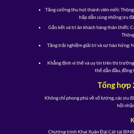
Tăng cường thu hút thành viên mới: Thông 
hấp dẫn cùng những ưu đãi 
Gắn kết và tri ân khách hàng thân thiết: 
Thông 
Tăng trải nghiệm giải trí và sự hào hứng
Khẳng định vị thế và uy tín trên thị trườ
thế dẫn đầu, đồng 
Tổng hợp 2
Không chỉ phong phú về số lượng, các ưu đãi
hội nhận
K
Chương trình Khai Xuân Đại Cát tại BIN88