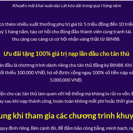
Khuyến mãi khai xuân đại cát kéo dài trong quý I hàng năm
 thêm nhiều suất thưởng phụ trị giá từ 5 triệu đồng đến 10 triệu 
uý 1 hàng năm, tạo cơ hội cho đông đảo thành viên cùng tranh tài.
thu càng cao càng có cơ hội nhận vàng thật từ BIN88.
Ưu đãi tặng 100% giá trị nạp lần đầu cho tân thủ
lần đầu là chương trình dành riêng cho tân thủ đăng ký BIN88. Khi
 tối thiểu 100.000 VNĐ, họ sẽ được cộng ngay 100% số tiền nạp vào 
5.000.000 VNĐ.
iện cho các tân thủ làm quen với hệ thống mà không lo rủi ro vố
ay sau khi nạp thành công, hoàn toàn không mất phí hoặc thời gia
ung khi tham gia các chương trình kh
quy định riêng. Bên cạnh đó, để đảm bảo công bằng, minh bạch, 