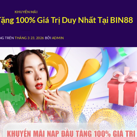
KHUYẾN MÃI
ặng 100% Giá Trị Duy Nhất Tại BIN88
NG TRÊN
THÁNG 3 23, 2026
BỞI
ADMIN