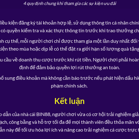
4 quy định chung khi tham gia các sự kiện ưu đãi
điều kiện đăng ký tài khoản hợp lệ, sử dụng thông tin cá nhân chí
có quyền kiểm tra và xác thực thông tin trước khi trao thưởng c
h cụ thể, mỗi người chơi chỉ được tham gia một lần duy nhất đối 
kiện theo mùa hoặc dịp lễ có thể đặt ra giới hạn số lượng quà tặng
 cầu về doanh thu cược trước khi rút tiền. Người chơi phải hoàn
định để đảm bảo quyền lợi rút thưởng an toàn.
ổ sung điều khoản mà không cần báo trước nếu phát hiện dấu hiệ
phạm chính sách.
Kết luận
 dẫn của nhà cái BIN88, người chơi vừa có cơ hội trải nghiệm giả
 bạch, công bằng và hỗ trợ tối đa để mọi thành viên đều thỏa mãn
n này để tối ưu hóa lợi ích và nâng cao trải nghiệm cá cược trực