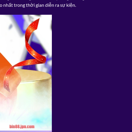
nhất trong thời gian diễn ra sự kiện.