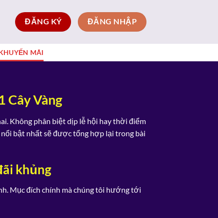
ĐĂNG KÝ
ĐĂNG NHẬP
KHUYẾN MÃI
1 Cây Vàng
hai. Không phân biệt dịp lễ hội hay thời điểm
 nổi bật nhất sẽ được tổng hợp lại trong bài
đãi khủng
h. Mục đích chính mà chúng tôi hướng tới