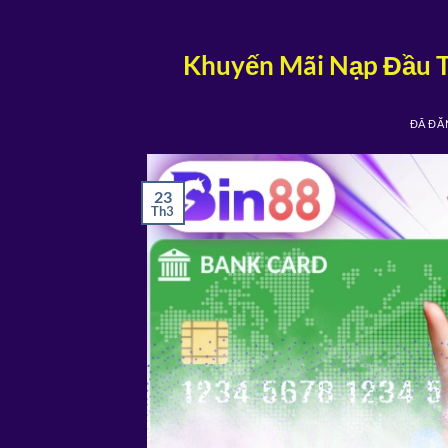
Khuyến Mãi Nạp Đầu T
ĐÃ ĐĂ
23
Th3